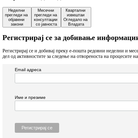
Неделни
Месечни
Квартални
прегледи на
прегледи на
извештаи
објавени
консултации
Огледало на
закони
со јавноста
Владата
Регистрирај се за добивање информаци
Регистрирај се и добивај преку е-пошта редовни неделни и ме
дел од активностите за следење на отвореноста на процесите на
Email адреса
Име и презиме