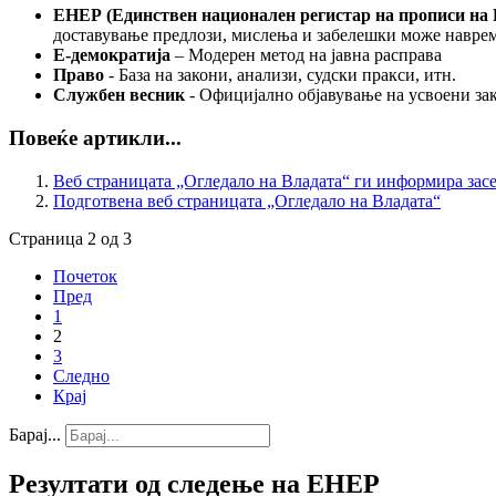
ЕНЕР (Единствен национален регистар на прописи на 
доставување предлози, мислења и забелешки може наврем
Е-демократијa
– Модерен метод на јавна расправа
Право
- База на закони, анализи, судски пракси, итн.
Службен весник
- Официјално објавување на усвоени зак
Повеќе артикли...
Веб страницата „Огледало на Владата“ ги информира зас
Подготвена веб страницата „Огледало на Владата“
Страница 2 од 3
Почеток
Пред
1
2
3
Следно
Крај
Барај...
Резултати од следење на ЕНЕР