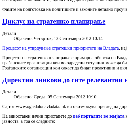
Фазите на подготовка на политиките и законите детално проуч
Циклус на стратешко планирање
Детали
Објавено: Четврток, 13 Септември 2012 10:14
Процесот на утврдување стратешки приоритети на Владата
, на
Процесот на стратешко планирање е примарна обврска на Влада
граѓанските организации кои во одредени ситуации може да би
Граѓанските организации кои сакаат да бидат проактивни и вкл
Директни линкови до сите релевантни 
Детали
Објавено: Среда, 05 Септември 2012 10:10
Сајтот www.ogledalonavladata.mk ви овозможува преглед на ди
На едноставен начин пристапете до
веб порталите во земјата
јавноста, а тоа се следните: