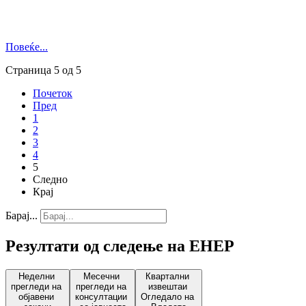
Повеќе...
Страница 5 од 5
Почеток
Пред
1
2
3
4
5
Следно
Крај
Барај...
Резултати од следење на ЕНЕР
Неделни
Месечни
Квартални
прегледи на
прегледи на
извештаи
објавени
консултации
Огледало на