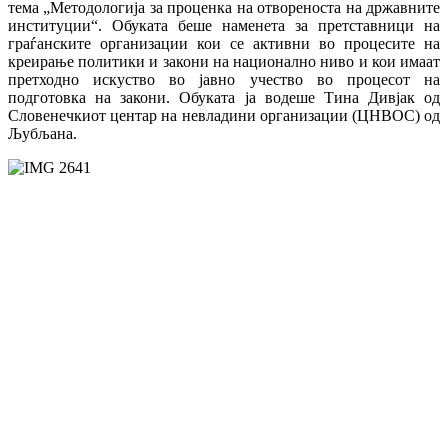
тема „Методологија за проценка на отвореноста на државните
институции“. Обуката беше наменета за претставници на
граѓанските организации кои се активни во процесите на
креирање политики и закони на национално ниво и кои имаат
претходно искуство во јавно учество во процесот на
подготовка на закони. Обуката ја водеше Тина Дивјак од
Словенечкиот центар на невладини организации (ЦНВОС) од
Љубљана.