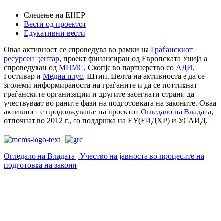
Следење на ЕНЕР
Вести од проектот
Едукативни вести
Оваа активност се спроведува во рамки на
Граѓанскиот
ресурсен центар
, проект финансиран од Европската Унија а
спроведуван од
МЦМС
, Скопје во партнерство со
АДИ
,
Гостивар и
Медиа плус
, Штип. Целта на активноста е да се
зголеми информираноста на граѓаните и да се поттикнат
граѓанските организации и другите засегнати страни да
учествуваат во раните фази на подготовката на законите. Оваа
активност е продолжување на проектот
Огледало на Владата
,
отпочнат во 2012 г., со поддршка на ЕУ(ЕИДХР) и УСАИД.
Огледало на Владата | Учество на јавноста во процесите на
подготовка на закони