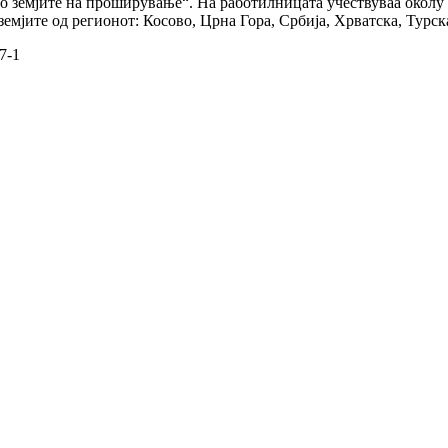
о земјите на проширување“. На работилницата учествуваа околу
мјите од регионот: Косово, Црна Гора, Србија, Хрватска, Турск