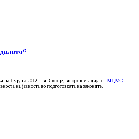
едалото“
 на 13 јуни 2012 г. во Скопје, во организација на
МЦМС
.
носта на јавноста во подготовката на законите.