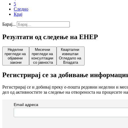
5
Следно
Крај
Барај...
Резултати од следење на ЕНЕР
Неделни
Месечни
Квартални
прегледи на
прегледи на
извештаи
објавени
консултации
Огледало на
закони
со јавноста
Владата
Регистрирај се за добивање информаци
Регистрирај се и добивај преку е-пошта редовни неделни и ме
дел од активностите за следење на отвореноста на процесите на
Email адреса