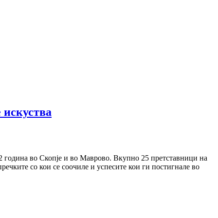
 искуства
2 година во Скопје и во Маврово. Вкупно 25 претставници на
речките со кои се соочиле и успесите кои ги постигнале во