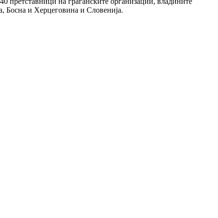
 40 претставници на граѓанските организации, владините
а, Босна и Херцеговина и Словенија.