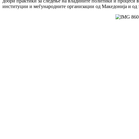
добри практики за следење на владините политики и процеси в
институции и меѓународните организации од Македонија и од зе