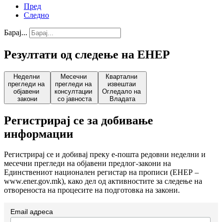
Пред
Следно
Барај...
Резултати од следење на ЕНЕР
Неделни
Месечни
Квартални
прегледи на
прегледи на
извештаи
објавени
консултации
Огледало на
закони
со јавноста
Владата
Регистрирај се за добивање
информации
Регистрирај се и добивај преку е-пошта редовни неделни и
месечни прегледи на објавени предлог-закони на
Единствениот национален регистар на прописи (ЕНЕР –
www.ener.gov.mk), како дел од активностите за следење на
отвореноста на процесите на подготовка на закони.
Email адреса