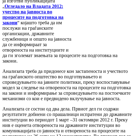
ја изготви публикацијата
„
Огледало на Владата 2012:
учество на јавноста во
процесите на подготовка на
закони
“ којашто треба да им
послужи на граѓанските
организации, државните
службеници и општо на јавноста
да се информираат за
отвореноста на институциите и
да ги зголемат знаењата за процесите на подготовка на
закони.
Анализата треба да придонесе кон застапеноста и учеството
на граѓанското општество во подготвувањето и
спроведувањето на јавните политики, преку воспоставување
модел за следење на отвореноста на процесите на подготовка
на закони и информирање за спроведувањето на постоечките
механизми со кои е предвидено вклучување на јавноста.
Анализата се состои од два дела. Првиот дел ги содржи
резултатите добиени со прашалници испратени до државните
институции во периодот 1 март –31 октомври 2012 г. Преку
нив е оценета отвореноста на државните институции во
комуникацијата со јавноста и отвореноста на процесите на