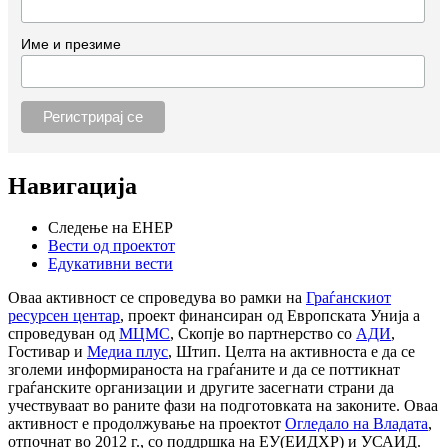
Име и презиме
Навигација
Следење на ЕНЕР
Вести од проектот
Едукативни вести
Оваа активност се спроведува во рамки на
Граѓанскиот
ресурсен центар
, проект финансиран од Европската Унија а
спроведуван од
МЦМС
, Скопје во партнерство со
АДИ
,
Гостивар и
Медиа плус
, Штип. Целта на активноста е да се
зголеми информираноста на граѓаните и да се поттикнат
граѓанските организации и другите засегнати страни да
учествуваат во раните фази на подготовката на законите. Оваа
активност е продолжување на проектот
Огледало на Владата
,
отпочнат во 2012 г., со поддршка на ЕУ(ЕИДХР) и УСАИД.