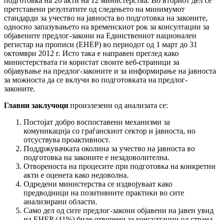
подготовка на 26 акти на 12 министерства. Во вториот дел се
претставени резултатите од следењето на минимумот
стандарди за учество на јавноста во подготовка на законите,
односно запазувањето на временскиот рок за консултации за
објавените предлог-закони на Единствениот национален
регистар на прописи (ЕНЕР) во периодот од 1 март до 31
октомври 2012 г. Исто така е направен преглед како
министерствата ги користат своите веб-страници за
објавување на предлог-законите и за информирање на јавноста
за можноста да се вклучи во подготовката на предлог-
законите.
Главни заклучоци
произлезени од анализата се:
Постојат добро воспоставени механизми за
комуникација со граѓанскиот сектор и јавноста, но
отсуствува проактивност.
Поддржувачката околина за учество на јавноста во
подготовка на законите е незадоволителна.
Отвореноста на процесите при подготовка на конкретни
акти е оценета како недоволна.
Одредени министерства се издвојуваат како
предводници на позитивните практики во сите
анализирани области.
Само дел од сите предлог-закони објавени на јавен увид
на ЕНЕР (41%) биле отворени за консултации од страна