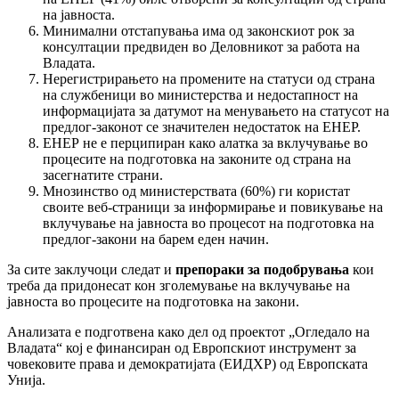
на јавноста.
Минимални отстапувања има од законскиот рок за
консултации предвиден во Деловникот за работа на
Владата.
Нерегистрирањето на промените на статуси од страна
на службеници во министерства и недостапност на
информацијата за датумот на менувањето на статусот на
предлог-законот се значителен недостаток на ЕНЕР.
ЕНЕР не е перципиран како алатка за вклучување во
процесите на подготовка на законите од страна на
засегнатите страни.
Мнозинство од министерствата (60%) ги користат
своите веб-страници за информирање и повикување на
вклучување на јавноста во процесот на подготовка на
предлог-закони на барем еден начин.
За сите заклучоци следат и
препораки за подобрувања
кои
треба да придонесат кон зголемување на вклучување на
јавноста во процесите на подготовка на закони.
Анализата е подготвена како дел од проектот „Огледало на
Владата“ кој е финансиран од Европскиот инструмент за
човековите права и демократијата (ЕИДХР) од Европската
Унија.