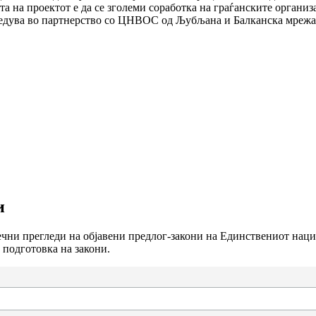
а на проектот е да се зголеми соработка на граѓанските организ
ведува во партнерство со ЦНВОС од Љубљана и Балканска мрежа 
и
сечни прегледи на објавени предлог-закони на Единствениот нац
 подготовка на закони.