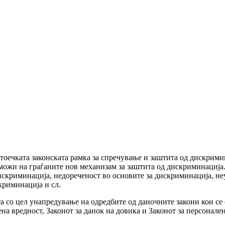
тоечката законската рамка за спречување и заштита од дискрими
можи на граѓаните нов механизам за заштита од дискриминација.
искриминација, недореченост во основите за дискриминација, неу
криминација и сл.
та со цел унапредување на одредбите од даночните закони кои се
на вредност, Законот за данок на довика и Законот за персонален