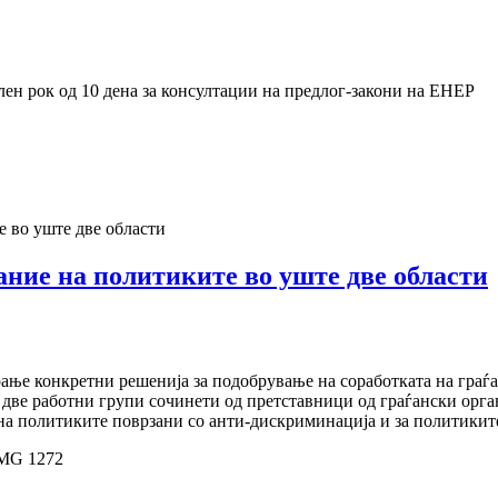
ен рок од 10 дена за консултации на предлог-закони на ЕНЕР
е во уште две области
ание на политиките во уште две области
ање конкретни решенија за подобрување на соработката на граѓа
ги две работни групи сочинети од претставници од граѓански ор
на политиките поврзани со анти-дискриминација и за политикит