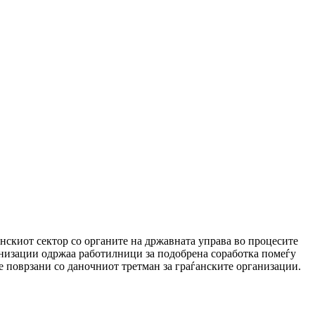
нскиот сектор со органите на државната управа во процесите
ганизации одржаа работилници за подобрена соработка помеѓу
е поврзани со даночниот третман за граѓанските организации.