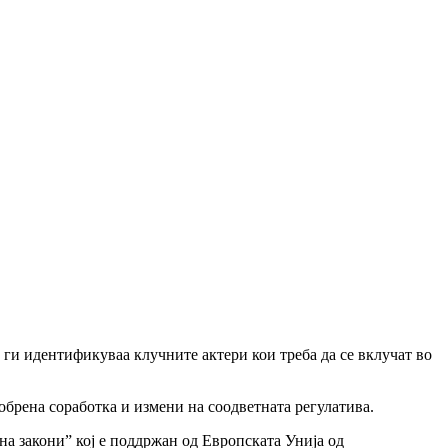
ги идентификуваа клучните актери кои треба да се вклучат во
брена соработка и измени на соодветната регулатива.
на закони” кој е поддржан од Европската Унија од