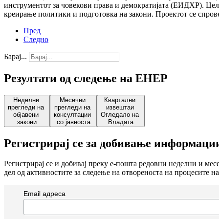
инструментот за човекови права и демократијата (ЕИДХР). Целт
креирање политики и подготовка на закони. Проектот се спро
Пред
Следно
Барај...
Резултати од следење на ЕНЕР
Неделни
Месечни
Квартални
прегледи на
прегледи на
извештаи
објавени
консултации
Огледало на
закони
со јавноста
Владата
Регистрирај се за добивање информаци
Регистрирај се и добивај преку е-пошта редовни неделни и ме
дел од активностите за следење на отвореноста на процесите на
Email адреса