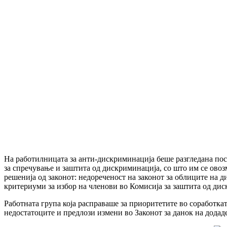
На работилницата за анти-дискриминација беше разгледана пос
за спречување и заштита од дискриминација, со што им се овоз
решенија од законот: недореченост на законот за облиците на д
критериуми за избор на членови во Комисија за заштита од дис
Работната група која расправаше за приоритетите во соработка
недостатоците и предлози измени во Законот за данок на додаде