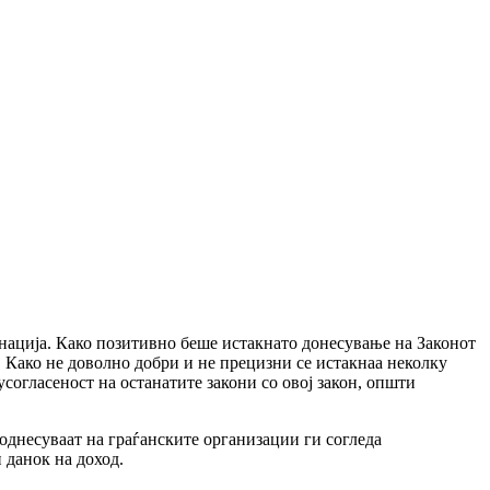
нација. Како позитивно беше истакнато донесување на Законот
 Како не доволно добри и не прецизни се истакнаа неколку
согласеност на останатите закони со овој закон, општи
 однесуваат на граѓанските организации ги согледа
 данок на доход.